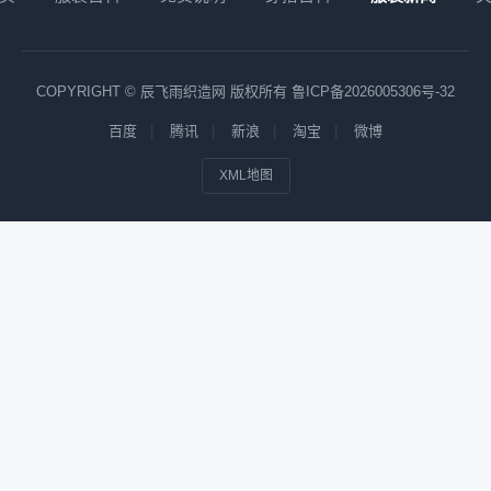
COPYRIGHT © 辰飞雨织造网 版权所有
鲁ICP备2026005306号-32
百度
腾讯
新浪
淘宝
微博
XML地图