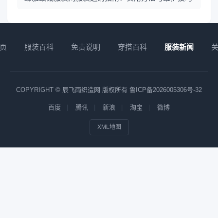
页
服装百科
免责说明
穿搭百科
服装新闻
COPYRIGHT © 辰飞雨织造网 版权所有
鲁ICP备2026005306号-32
百度
腾讯
新浪
淘宝
微博
XML地图