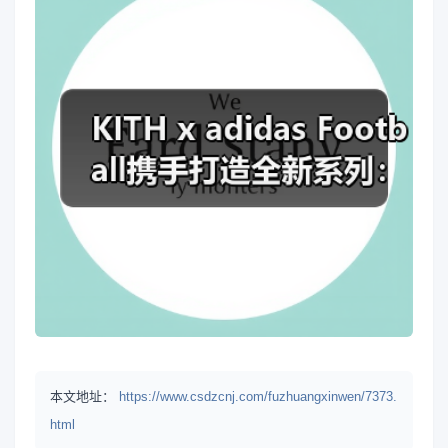
本文地址：
https://www.csdzcnj.com/fuzhuangxinwen/7373.
html