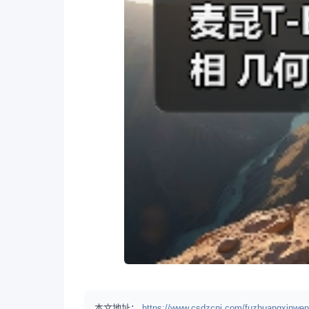
本文地址：
https://www.csdzcnj.com/fuzhuangxinwen