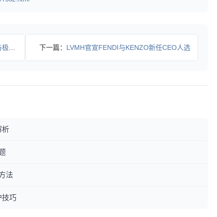
融合
下一篇：
LVMH官宣FENDI与KENZO新任CEO人选
解析
题
方法
护技巧