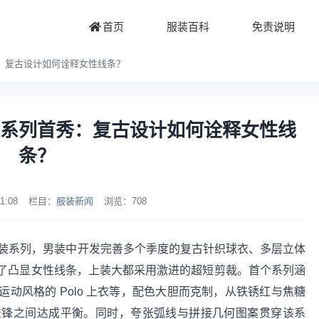
首页
服装百科
免责说明
列首秀：复古设计如何诠释女性线条？
S 女装系列首秀：复古设计如何诠释女性线
条？
1:08
栏目：
服装新闻
浏览：
708
其首个女装系列，男装中开发完善多个季度的复古针织球衣、多层立体
了凸显女性线条，上装大都采用激进的超短剪裁。首个系列涵
动风格的 Polo 上衣等，配色大胆而克制，从铁锈红与焦糖
交锋之间达成平衡。同时，夸张弧线与拼接几何图案贯穿该系