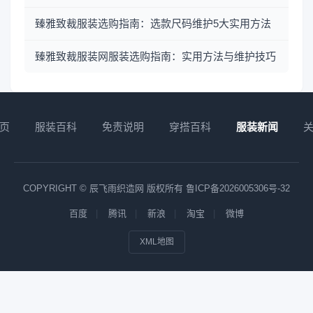
臻雅致裁服装选购指南：选款尺码维护5大实用方法
臻雅致裁服装网服装选购指南：实用方法与维护技巧
页
服装百科
免责说明
穿搭百科
服装新闻
COPYRIGHT © 辰飞雨织造网 版权所有
鲁ICP备2026005306号-32
百度
腾讯
新浪
淘宝
微博
XML地图