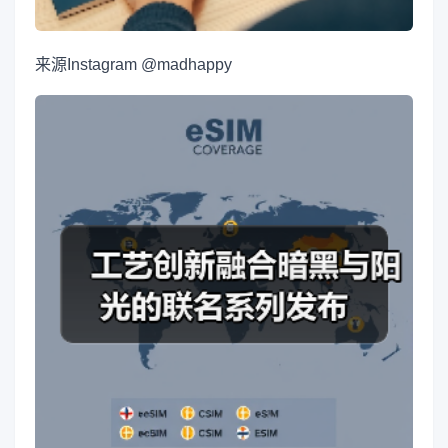
来源
Instagram @madhappy