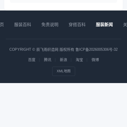
页
服装百科
免责说明
穿搭百科
服装新闻
COPYRIGHT © 辰飞雨织造网 版权所有
鲁ICP备2026005306号-32
百度
腾讯
新浪
淘宝
微博
XML地图