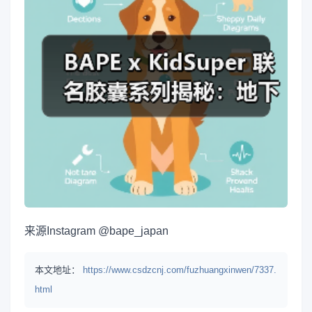
来源
Instagram @bape_japan
本文地址：
https://www.csdzcnj.com/fuzhuangxinwen/7337.
html