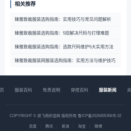
相关推荐
臻雅致裁服装选购指南：实用技巧与常见问题解析
臻雅致裁服装选购指南：5招解决尺码与打理难题
臻雅致裁服装选购指南：选款尺码维护5大实用方法
臻雅致裁服装网服装选购指南：实用方法与维护技巧
页
服装百科
免责说明
穿搭百科
服装新闻
COPYRIGHT © 辰飞雨织造网 版权所有
鲁ICP备2026005306号-32
百度
腾讯
新浪
淘宝
微博