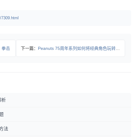
/7309.html
列：拳击
下一篇：
Peanuts 75周年系列如何将经典角色玩转街头密码？
解析
题
方法