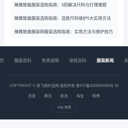
臻雅致裁服装选购指南：5招解决尺码与打理难题
臻雅致裁服装选购指南：选款尺码维护5大实用方法
臻雅致裁服装网服装选购指南：实用方法与维护技巧
页
服装百科
免责说明
穿搭百科
服装新闻
COPYRIGHT © 辰飞雨织造网 版权所有
鲁ICP备2026005306号-32
百度
腾讯
新浪
淘宝
微博
XML地图