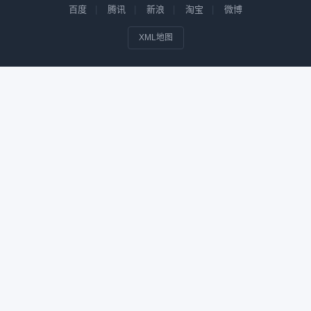
百度
腾讯
新浪
淘宝
微博
XML地图