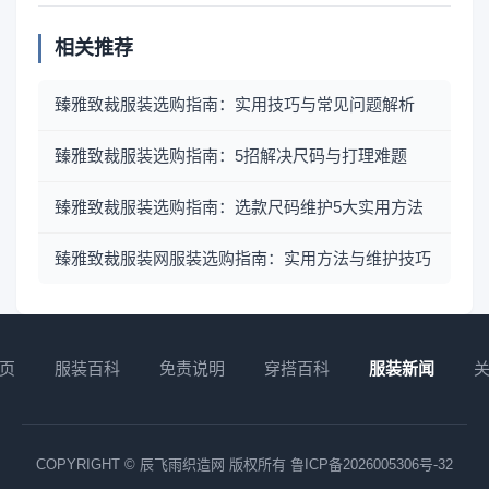
相关推荐
臻雅致裁服装选购指南：实用技巧与常见问题解析
臻雅致裁服装选购指南：5招解决尺码与打理难题
臻雅致裁服装选购指南：选款尺码维护5大实用方法
臻雅致裁服装网服装选购指南：实用方法与维护技巧
页
服装百科
免责说明
穿搭百科
服装新闻
COPYRIGHT © 辰飞雨织造网 版权所有
鲁ICP备2026005306号-32