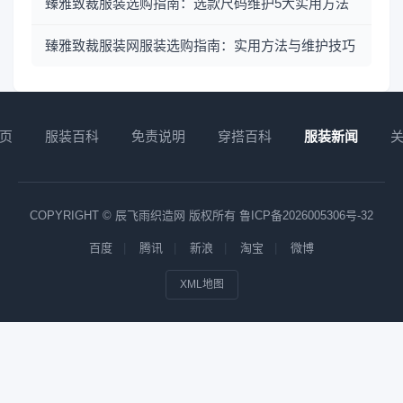
臻雅致裁服装选购指南：选款尺码维护5大实用方法
臻雅致裁服装网服装选购指南：实用方法与维护技巧
页
服装百科
免责说明
穿搭百科
服装新闻
COPYRIGHT © 辰飞雨织造网 版权所有
鲁ICP备2026005306号-32
百度
腾讯
新浪
淘宝
微博
XML地图