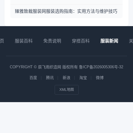
臻雅致裁服装网服装选购指南：实用方法与维护技巧
页
服装百科
免责说明
穿搭百科
服装新闻
COPYRIGHT © 辰飞雨织造网 版权所有
鲁ICP备2026005306号-32
百度
腾讯
新浪
淘宝
微博
XML地图