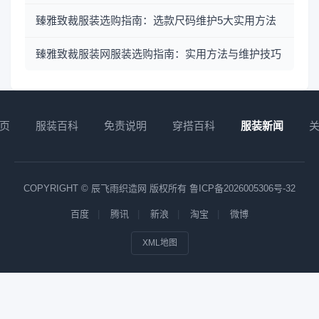
臻雅致裁服装选购指南：选款尺码维护5大实用方法
臻雅致裁服装网服装选购指南：实用方法与维护技巧
页
服装百科
免责说明
穿搭百科
服装新闻
COPYRIGHT © 辰飞雨织造网 版权所有
鲁ICP备2026005306号-32
百度
腾讯
新浪
淘宝
微博
XML地图