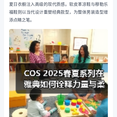
夏日衣橱注入高级的现代质感。软皮革凉鞋与穆勒乐
福鞋则以当代设计重塑经典款型，为整体男装造型增
添点睛之笔。