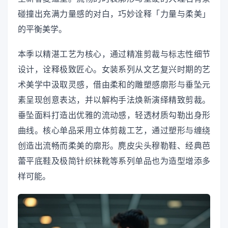
碰撞出充满力量感的对白，巧妙诠释「力量与柔美」
的平衡美学。
本季以精湛工艺为核心，通过精准剪裁与标志性细节
设计，诠释极致匠心。女装系列从文艺复兴时期的艺
术美学中汲取灵感，借由柔和的雕塑感廓形与垂坠元
素呈现创意表达，并以解构手法焕新演绎精致剪裁。
垂坠面料打造出优雅的流动感，轻透材质勾勒出身形
曲线。核心单品采用立体剪裁工艺，通过塑形与缠绕
创造出流畅而柔美的廓形。麂皮尖头穆勒鞋、经典芭
蕾平底鞋及极简针织袜靴等系列单品也为造型增添多
样可能。