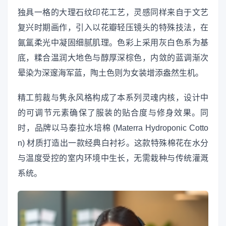
独具一格的大理石纹印花工艺，灵感同样来自于文艺
复兴时期画作，引入以花瓣轻压镜头的特殊技法，在
氤氲柔光中凝固细腻肌理。色彩上采用灰白色系为基
底，糅合温润大地色与醇厚深棕色，内敛的蓝调渐次
晕染为深邃海军蓝，陶土色则为女装增添盎然生机。
精工剪裁与隽永风格构成了本系列灵魂内核，设计中
的可调节元素确保了服装的贴合度与修身效果。同
时，品牌以马泰拉水培棉 (Materra Hydroponic Cotto
n) 材质打造出一款经典白衬衫。这款特殊棉花在水分
与温度受控的室内环境中生长，无需栽种与传统灌溉
系统。