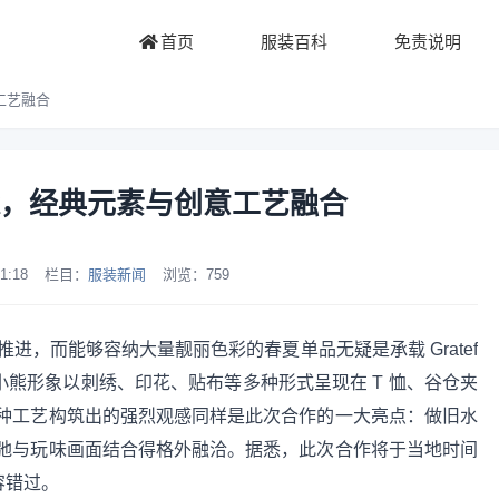
首页
服装百科
免责说明
工艺融合
，经典元素与创意工艺融合
1:18
栏目：
服装新闻
浏览：
759
ead 的合作持续推进，而能够容纳大量靓丽色彩的春夏单品无疑是承载 Gratef
童趣小熊形象以刺绣、印花、贴布等多种形式呈现在 T 恤、谷仓夹
种工艺构筑出的强烈观感同样是此次合作的一大亮点：做旧水
弛与玩味画面结合得格外融洽。据悉，此次合作将于当地时间
容错过。