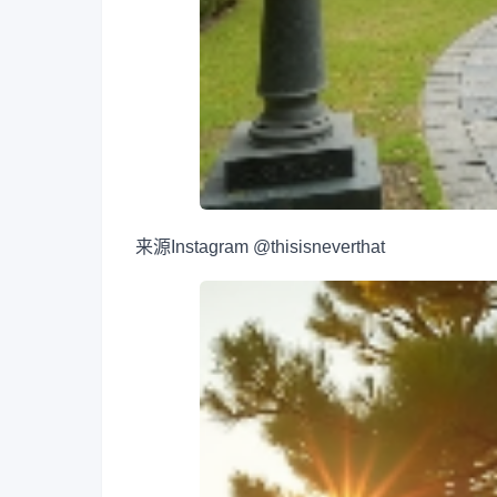
来源
Instagram @thisisneverthat