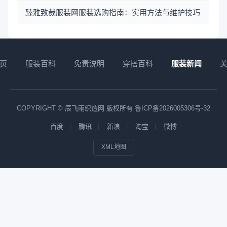
臻雅致裁服装网服装选购指南：实用方法与维护技巧
页
服装百科
免责说明
穿搭百科
服装新闻
COPYRIGHT © 辰飞雨织造网 版权所有
鲁ICP备2026005306号-32
百度
腾讯
新浪
淘宝
微博
XML地图