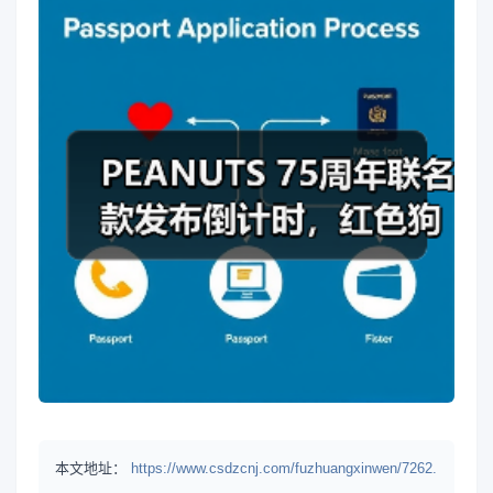
本文地址：
https://www.csdzcnj.com/fuzhuangxinwen/7262.