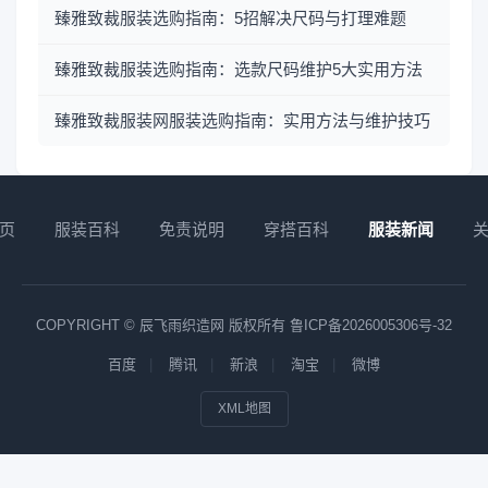
臻雅致裁服装选购指南：5招解决尺码与打理难题
臻雅致裁服装选购指南：选款尺码维护5大实用方法
臻雅致裁服装网服装选购指南：实用方法与维护技巧
页
服装百科
免责说明
穿搭百科
服装新闻
COPYRIGHT © 辰飞雨织造网 版权所有
鲁ICP备2026005306号-32
百度
腾讯
新浪
淘宝
微博
XML地图