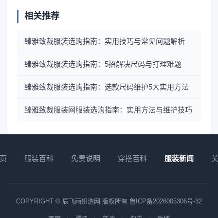
相关推荐
臻雅致裁服装选购指南：实用技巧与常见问题解析
臻雅致裁服装选购指南：5招解决尺码与打理难题
臻雅致裁服装选购指南：选款尺码维护5大实用方法
臻雅致裁服装网服装选购指南：实用方法与维护技巧
页
服装百科
免责说明
穿搭百科
服装新闻
COPYRIGHT © 辰飞雨织造网 版权所有
鲁ICP备2026005306号-32