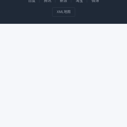
百度
腾讯
新浪
淘宝
微博
XML地图