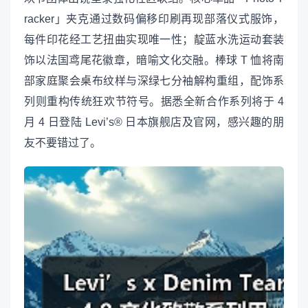
racker」夹克通过数码偏移印刷再现部落仪式服饰，
每件印花经工艺扭曲实现唯一性；靛蓝水洗运动套装
饰以法国鸢尾花徽章，暗喻文化交融。棒球 T 恤将南
部家庭聚会桌布纹样与深绿七分袖解构重组，配饰系
列则重构传统狂欢节符号。据悉全新合作系列将于 4
月 4 日登陆 Levi’s® 日本旗舰店及官网，感兴趣的朋
友不要错过了。