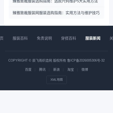
臻雅致裁服装选购指南：选款尺码维护5大实用方法
臻雅致裁服装网服装选购指南：实用方法与维护技巧
页
服装百科
免责说明
穿搭百科
服装新闻
COPYRIGHT © 辰飞雨织造网 版权所有
鲁ICP备2026005306号-32
百度
腾讯
新浪
淘宝
微博
XML地图