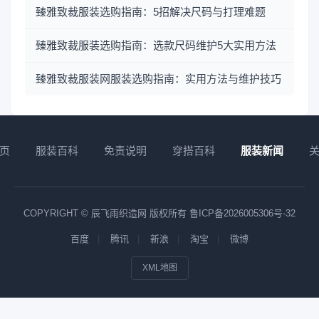
臻雅致裁服装选购指南：5招解决尺码与打理难题
臻雅致裁服装选购指南：选款尺码维护5大实用方法
臻雅致裁服装网服装选购指南：实用方法与维护技巧
页
服装百科
免责说明
穿搭百科
服装新闻
COPYRIGHT © 辰飞雨织造网 版权所有
鲁ICP备2026005306号-32
百度
腾讯
新浪
淘宝
微博
XML地图