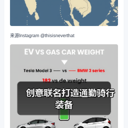
来源
Instagram @thisisneverthat