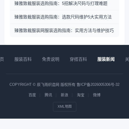
臻雅致裁服装选购指南：5招解决尺码与打理难题
臻雅致裁服装选购指南：选款尺码维护5大实用方法
臻雅致裁服装网服装选购指南：实用方法与维护技巧
页
服装百科
免责说明
穿搭百科
服装新闻
COPYRIGHT © 辰飞雨织造网 版权所有
鲁ICP备2026005306号-32
百度
腾讯
新浪
淘宝
微博
XML地图