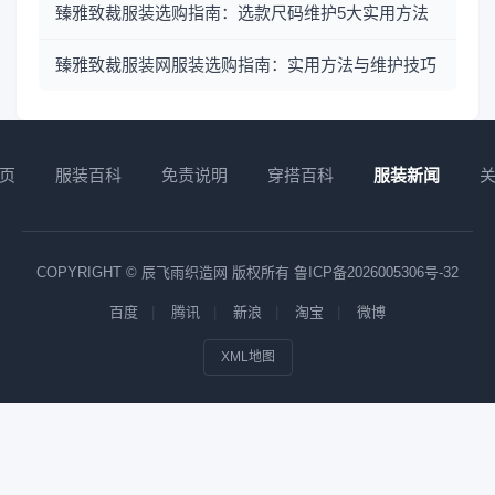
臻雅致裁服装选购指南：选款尺码维护5大实用方法
臻雅致裁服装网服装选购指南：实用方法与维护技巧
页
服装百科
免责说明
穿搭百科
服装新闻
COPYRIGHT © 辰飞雨织造网 版权所有
鲁ICP备2026005306号-32
百度
腾讯
新浪
淘宝
微博
XML地图