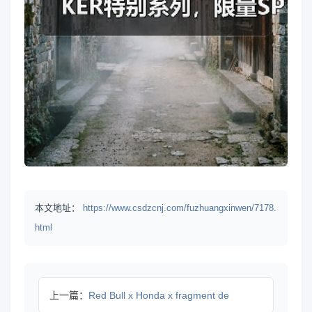
本文地址：
https://www.csdzcnj.com/fuzhuangxinwen/7178.
html
上一篇：
Red Bull x Honda x fragment de