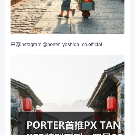
来源
Instagram @porter_yoshida_co.official