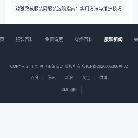
臻雅致裁服装网服装选购指南：实用方法与维护技巧
页
服装百科
免责说明
穿搭百科
服装新闻
COPYRIGHT © 辰飞雨织造网 版权所有
鲁ICP备2026005306号-32
百度
腾讯
新浪
淘宝
微博
XML地图