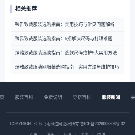
相关推荐
臻雅致裁服装选购指南：实用技巧与常见问题解析
臻雅致裁服装选购指南：5招解决尺码与打理难题
臻雅致裁服装选购指南：选款尺码维护5大实用方法
臻雅致裁服装网服装选购指南：实用方法与维护技巧
页
服装百科
免责说明
穿搭百科
服装新闻
COPYRIGHT © 辰飞雨织造网 版权所有
鲁ICP备2026005306号-32
百度
腾讯
新浪
淘宝
微博