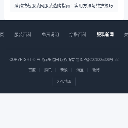
臻雅致裁服装网服装选购指南：实用方法与维护技巧
页
服装百科
免责说明
穿搭百科
服装新闻
COPYRIGHT © 辰飞雨织造网 版权所有
鲁ICP备2026005306号-32
百度
腾讯
新浪
淘宝
微博
XML地图