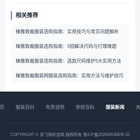
相关推荐
臻雅致裁服装选购指南：实用技巧与常见问题解析
臻雅致裁服装选购指南：5招解决尺码与打理难题
臻雅致裁服装选购指南：选款尺码维护5大实用方法
臻雅致裁服装网服装选购指南：实用方法与维护技巧
页
服装百科
免责说明
穿搭百科
服装新闻
COPYRIGHT © 辰飞雨织造网 版权所有
鲁ICP备2026005306号-32