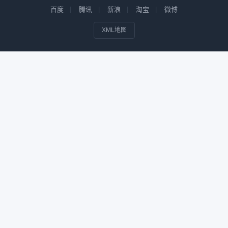
百度
腾讯
新浪
淘宝
微博
XML地图