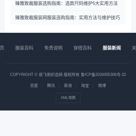
臻雅致裁服装选购指南：选款尺码维护5大实用方法
臻雅致裁服装网服装选购指南：实用方法与维护技巧
页
服装百科
免责说明
穿搭百科
服装新闻
COPYRIGHT © 辰飞雨织造网 版权所有
鲁ICP备2026005306号-32
百度
腾讯
新浪
淘宝
微博
XML地图