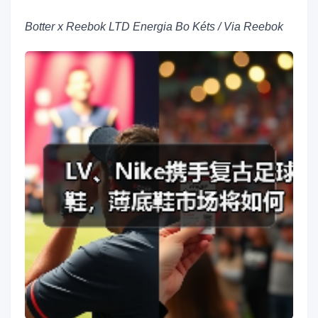
Botter x Reebok LTD Energia Bo Kéts / Via Reebok