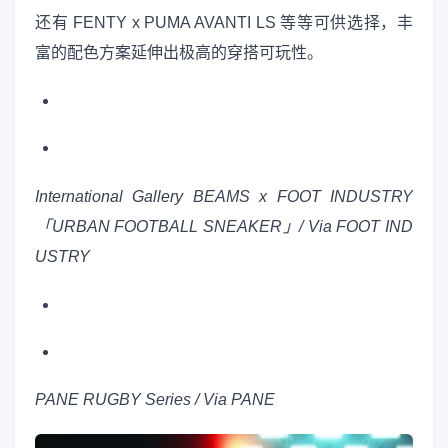
还有 FENTY x PUMA AVANTI LS 等等可供选择，丰
富的配色方案延伸出极高的穿搭可玩性。
International Gallery BEAMS x FOOT INDUSTRY
「URBAN FOOTBALL SNEAKER」/ Via FOOT IND
USTRY
PANE RUGBY Series / Via PANE