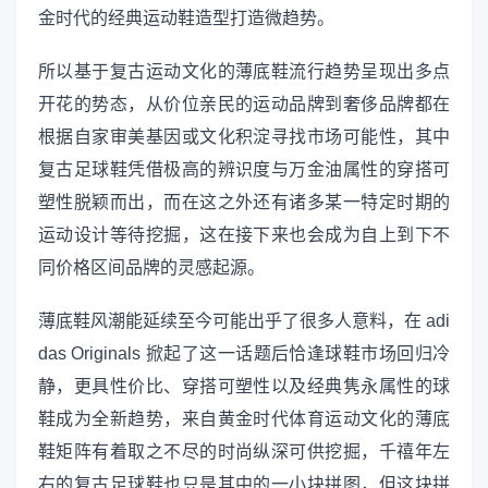
金时代的经典运动鞋造型打造微趋势。
所以基于复古运动文化的薄底鞋流行趋势呈现出多点
开花的势态，从价位亲民的运动品牌到奢侈品牌都在
根据自家审美基因或文化积淀寻找市场可能性，其中
复古足球鞋凭借极高的辨识度与万金油属性的穿搭可
塑性脱颖而出，而在这之外还有诸多某一特定时期的
运动设计等待挖掘，这在接下来也会成为自上到下不
同价格区间品牌的灵感起源。
薄底鞋风潮能延续至今可能出乎了很多人意料，在 adi
das Originals 掀起了这一话题后恰逢球鞋市场回归冷
静，更具性价比、穿搭可塑性以及经典隽永属性的球
鞋成为全新趋势，来自黄金时代体育运动文化的薄底
鞋矩阵有着取之不尽的时尚纵深可供挖掘，千禧年左
右的复古足球鞋也只是其中的一小块拼图，但这块拼