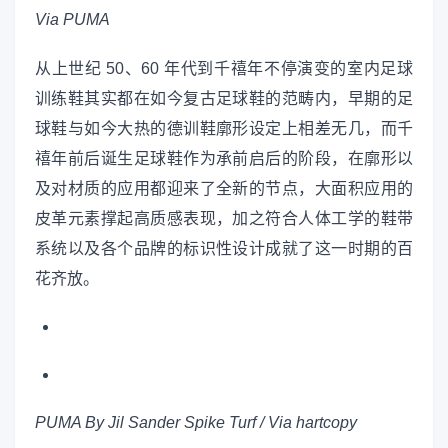
Via PUMA
从上世纪 50、60 年代到千禧年不停演变的室内足球
训练鞋其实都在如今复古足球鞋的范畴内，早期的足
球鞋与如今大热的德训鞋廓形设定上相差无几，而千
禧年前后诞生足球鞋作为承前启后的阶段，在廓形以
及对材质的应用都迎来了全新的节点，大面积应用的
皮革元素撑起高质感表现，加之符合人体工学的鞋带
系统以及各个品牌的标识性设计成就了这一时期的百
花齐放。
PUMA By Jil Sander Spike Turf / Via hartcopy