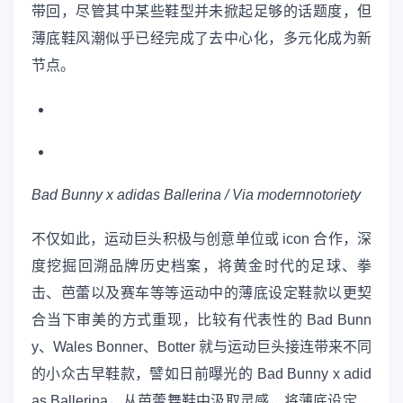
带回，尽管其中某些鞋型并未掀起足够的话题度，但
薄底鞋风潮似乎已经完成了去中心化，多元化成为新
节点。
Bad Bunny x adidas Ballerina / Via modernnotoriety
不仅如此，运动巨头积极与创意单位或 icon 合作，深
度挖掘回溯品牌历史档案，将黄金时代的足球、拳
击、芭蕾以及赛车等等运动中的薄底设定鞋款以更契
合当下审美的方式重现，比较有代表性的 Bad Bunn
y、Wales Bonner、Botter 就与运动巨头接连带来不同
的小众古早鞋款，譬如日前曝光的 Bad Bunny x adid
as Ballerina，从芭蕾舞鞋中汲取灵感，将薄底设定、