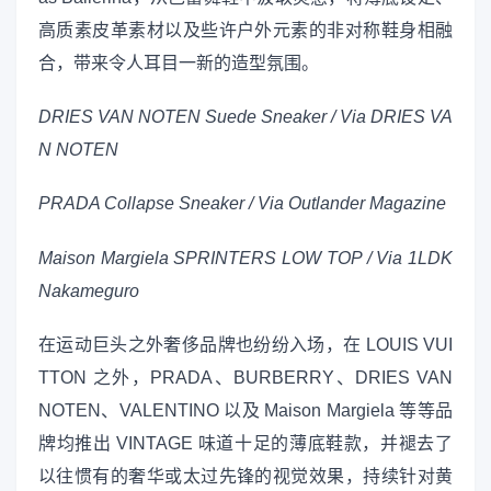
高质素皮革素材以及些许户外元素的非对称鞋身相融
合，带来令人耳目一新的造型氛围。
DRIES VAN NOTEN Suede Sneaker / Via DRIES VA
N NOTEN
PRADA Collapse Sneaker / Via Outlander Magazine
Maison Margiela SPRINTERS LOW TOP / Via 1LDK
Nakameguro
在运动巨头之外奢侈品牌也纷纷入场，在 LOUIS VUI
TTON 之外，PRADA、BURBERRY、DRIES VAN
NOTEN、VALENTINO 以及 Maison Margiela 等等品
牌均推出 VINTAGE 味道十足的薄底鞋款，并褪去了
以往惯有的奢华或太过先锋的视觉效果，持续针对黄