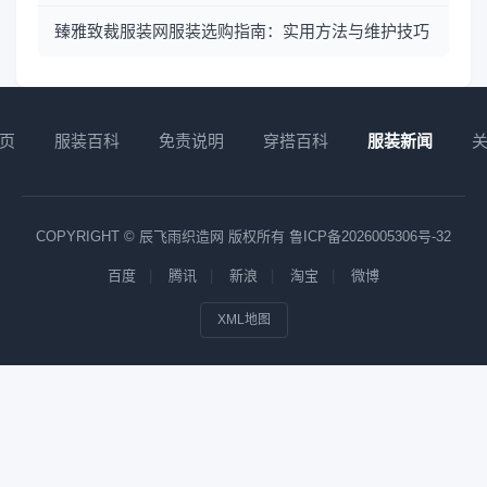
臻雅致裁服装网服装选购指南：实用方法与维护技巧
页
服装百科
免责说明
穿搭百科
服装新闻
COPYRIGHT © 辰飞雨织造网 版权所有
鲁ICP备2026005306号-32
百度
腾讯
新浪
淘宝
微博
XML地图