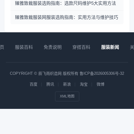
臻雅致裁服装选购指南：选款尺码维护5大实用方法
臻雅致裁服装网服装选购指南：实用方法与维护技巧
页
服装百科
免责说明
穿搭百科
服装新闻
COPYRIGHT © 辰飞雨织造网 版权所有
鲁ICP备2026005306号-32
百度
腾讯
新浪
淘宝
微博
XML地图