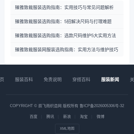
臻雅致裁服装选购指南：实用技巧与常见问题解析
臻雅致裁服装选购指南：5招解决尺码与打理难题
臻雅致裁服装选购指南：选款尺码维护5大实用方法
臻雅致裁服装网服装选购指南：实用方法与维护技巧
页
服装百科
免责说明
穿搭百科
服装新闻
COPYRIGHT © 辰飞雨织造网 版权所有
鲁ICP备2026005306号-32
百度
腾讯
新浪
淘宝
微博
XML地图