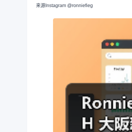
来源
Instagram @ronniefieg