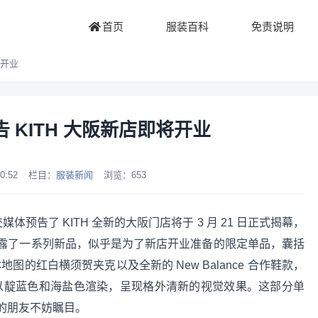
首页
服装百科
免责说明
即将开业
 预告 KITH 大阪新店即将开业
0:52
栏目：
服装新闻
浏览：
653
人社交媒体预告了 KITH 全新的大阪门店将于 3 月 21 日正式揭幕，
露了一系列新品，似乎是为了新店开业准备的限定单品，囊括
地图的红白横须贺夹克以及全新的 New Balance 合作鞋款，
，分别以靛蓝色和海盐色渲染，呈现格外清新的视觉效果。这部分单
的朋友不妨瞩目。