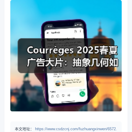
本文地址：
https://www.csdzcnj.com/fuzhuangxinwen/6572.