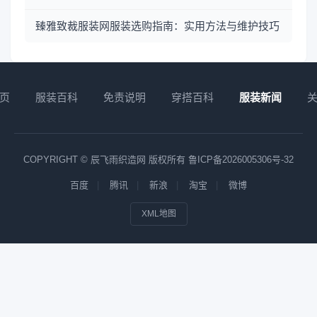
臻雅致裁服装网服装选购指南：实用方法与维护技巧
页
服装百科
免责说明
穿搭百科
服装新闻
COPYRIGHT © 辰飞雨织造网 版权所有
鲁ICP备2026005306号-32
百度
腾讯
新浪
淘宝
微博
XML地图