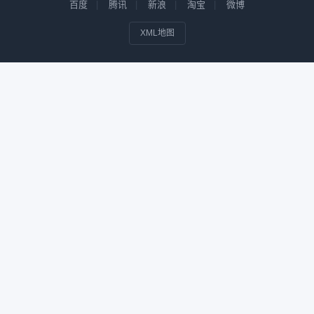
百度
腾讯
新浪
淘宝
微博
XML地图