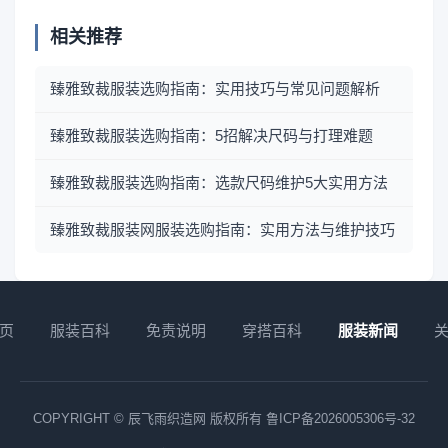
相关推荐
臻雅致裁服装选购指南：实用技巧与常见问题解析
臻雅致裁服装选购指南：5招解决尺码与打理难题
臻雅致裁服装选购指南：选款尺码维护5大实用方法
臻雅致裁服装网服装选购指南：实用方法与维护技巧
页
服装百科
免责说明
穿搭百科
服装新闻
COPYRIGHT © 辰飞雨织造网 版权所有
鲁ICP备2026005306号-32