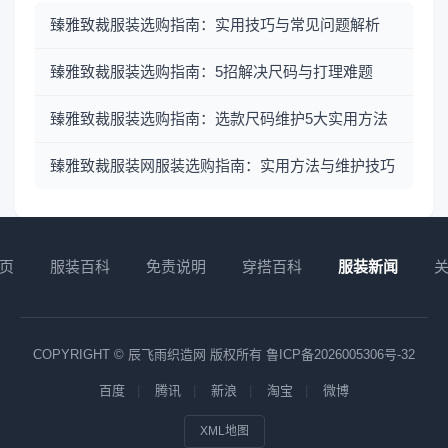
臻雅致裁服装选购指南：实用技巧与常见问题解析
臻雅致裁服装选购指南：5招解决尺码与打理难题
臻雅致裁服装选购指南：选款尺码维护5大实用方法
臻雅致裁服装网服装选购指南：实用方法与维护技巧
页
服装百科
免责说明
穿搭百科
服装新闻
COPYRIGHT © 辰飞雨织造网 版权所有
鲁ICP备2026005306号-32
百度
腾讯
新浪
淘宝
微博
XML地图