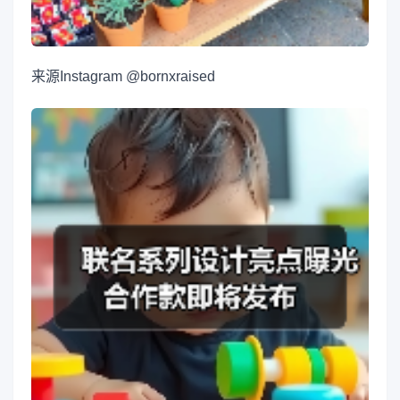
来源
Instagram @bornxraised