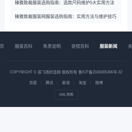
臻雅致裁服装选购指南：选款尺码维护5大实用方法
臻雅致裁服装网服装选购指南：实用方法与维护技巧
页
服装百科
免责说明
穿搭百科
服装新闻
COPYRIGHT © 辰飞雨织造网 版权所有
鲁ICP备2026005306号-32
百度
腾讯
新浪
淘宝
微博
XML地图