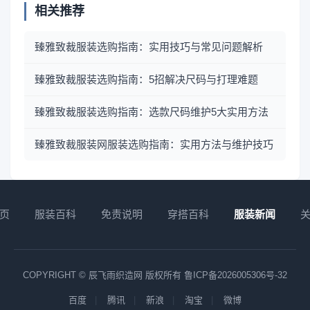
相关推荐
臻雅致裁服装选购指南：实用技巧与常见问题解析
臻雅致裁服装选购指南：5招解决尺码与打理难题
臻雅致裁服装选购指南：选款尺码维护5大实用方法
臻雅致裁服装网服装选购指南：实用方法与维护技巧
页
服装百科
免责说明
穿搭百科
服装新闻
COPYRIGHT © 辰飞雨织造网 版权所有
鲁ICP备2026005306号-32
百度
腾讯
新浪
淘宝
微博