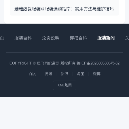
臻雅致裁服装网服装选购指南：实用方法与维护技巧
页
服装百科
免责说明
穿搭百科
服装新闻
COPYRIGHT © 辰飞雨织造网 版权所有
鲁ICP备2026005306号-32
百度
腾讯
新浪
淘宝
微博
XML地图