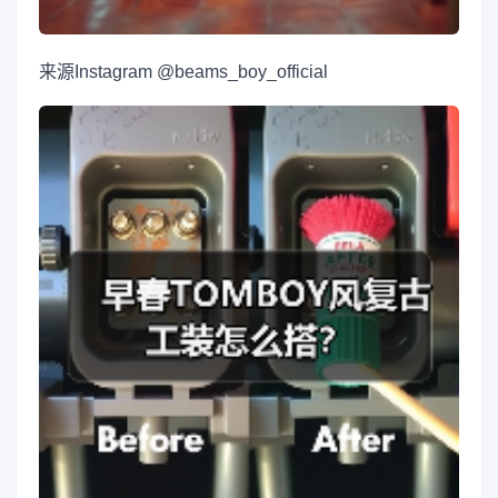
来源
Instagram @beams_boy_official