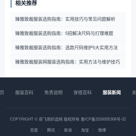
相关推荐
臻雅致裁服装选购指南：实用技巧与常见问题解析
臻雅致裁服装选购指南：5招解决尺码与打理难题
臻雅致裁服装选购指南：选款尺码维护5大实用方法
臻雅致裁服装网服装选购指南：实用方法与维护技巧
页
服装百科
免责说明
穿搭百科
服装新闻
COPYRIGHT © 辰飞雨织造网 版权所有
鲁ICP备2026005306号-32
百度
腾讯
新浪
淘宝
微博