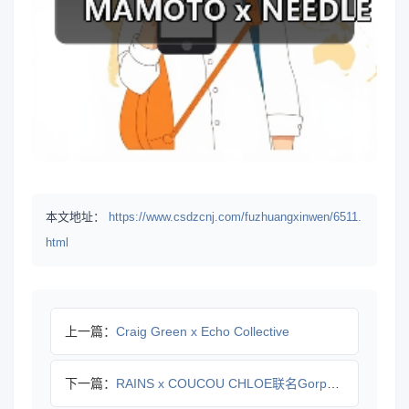
本文地址：
https://www.csdzcnj.com/fuzhuangxinwen/6511.
html
上一篇：
Craig Green x Echo Collective
下一篇：
RAINS x COUCOU CHLOE联名Gorpcore