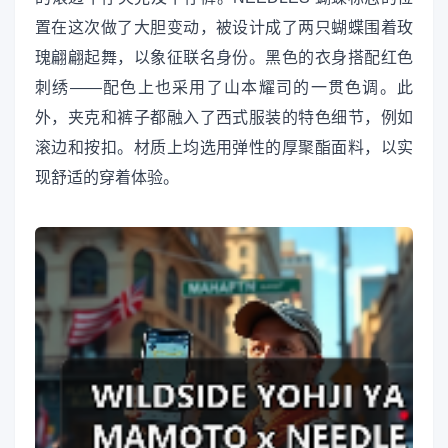
置在这次做了大胆变动，被设计成了两只蝴蝶围着玫
瑰翩翩起舞，以象征联名身份。黑色的衣身搭配红色
刺绣——配色上也采用了山本耀司的一贯色调。此
外，夹克和裤子都融入了西式服装的特色细节，例如
滚边和按扣。材质上均选用弹性的厚聚酯面料，以实
现舒适的穿着体验。