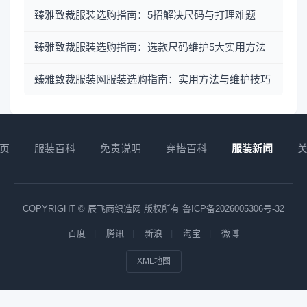
臻雅致裁服装选购指南：5招解决尺码与打理难题
臻雅致裁服装选购指南：选款尺码维护5大实用方法
臻雅致裁服装网服装选购指南：实用方法与维护技巧
页
服装百科
免责说明
穿搭百科
服装新闻
COPYRIGHT © 辰飞雨织造网 版权所有
鲁ICP备2026005306号-32
百度
腾讯
新浪
淘宝
微博
XML地图