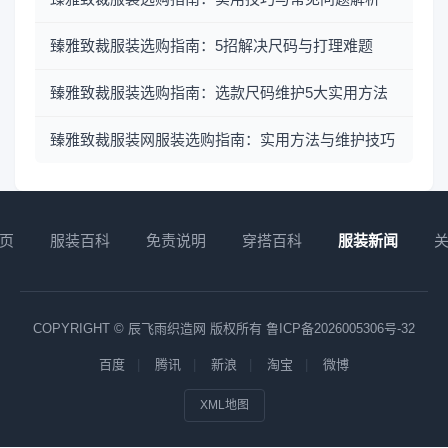
臻雅致裁服装选购指南：5招解决尺码与打理难题
臻雅致裁服装选购指南：选款尺码维护5大实用方法
臻雅致裁服装网服装选购指南：实用方法与维护技巧
页
服装百科
免责说明
穿搭百科
服装新闻
COPYRIGHT © 辰飞雨织造网 版权所有
鲁ICP备2026005306号-32
百度
腾讯
新浪
淘宝
微博
XML地图