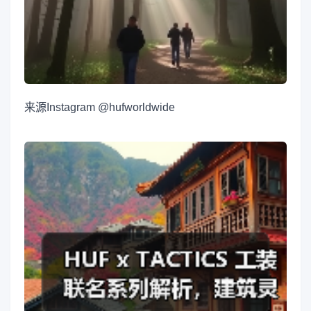
来源
Instagram @hufworldwide