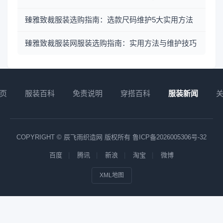
臻雅致裁服装选购指南：选款尺码维护5大实用方法
臻雅致裁服装网服装选购指南：实用方法与维护技巧
页
服装百科
免责说明
穿搭百科
服装新闻
COPYRIGHT © 辰飞雨织造网 版权所有
鲁ICP备2026005306号-32
百度
腾讯
新浪
淘宝
微博
XML地图