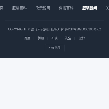
页
服装百科
免责说明
穿搭百科
服装新闻
COPYRIGHT © 辰飞雨织造网 版权所有
鲁ICP备2026005306号-32
百度
腾讯
新浪
淘宝
微博
XML地图