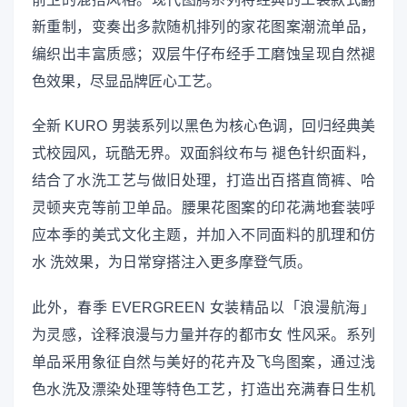
新重制，变奏出多款随机排列的家花图案潮流单品，
编织出丰富质感；双层牛仔布经手工磨蚀呈现自然褪
色效果，尽显品牌匠心工艺。
全新 KURO 男装系列以黑色为核心色调，回归经典美
式校园风，玩酷无界。双面斜纹布与 褪色针织面料，
结合了水洗工艺与做旧处理，打造出百搭直筒裤、哈
灵顿夹克等前卫单品。腰果花图案的印花满地套装呼
应本季的美式文化主题，并加入不同面料的肌理和仿
水 洗效果，为日常穿搭注入更多摩登气质。
此外，春季 EVERGREEN 女装精品以「浪漫航海」
为灵感，诠释浪漫与力量并存的都市女 性风采。系列
单品采用象征自然与美好的花卉及飞鸟图案，通过浅
色水洗及漂染处理等特色工艺，打造出充满春日生机