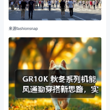
来源
fashionsnap