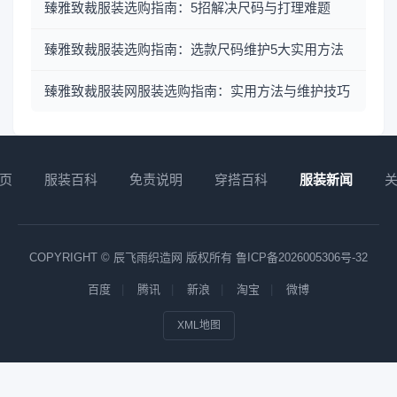
臻雅致裁服装选购指南：5招解决尺码与打理难题
臻雅致裁服装选购指南：选款尺码维护5大实用方法
臻雅致裁服装网服装选购指南：实用方法与维护技巧
页
服装百科
免责说明
穿搭百科
服装新闻
COPYRIGHT © 辰飞雨织造网 版权所有
鲁ICP备2026005306号-32
百度
腾讯
新浪
淘宝
微博
XML地图