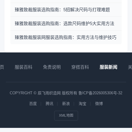
臻雅致裁服装选购指南：5招解决尺码与打理难题
臻雅致裁服装选购指南：选款尺码维护5大实用方法
臻雅致裁服装网服装选购指南：实用方法与维护技巧
页
服装百科
免责说明
穿搭百科
服装新闻
COPYRIGHT © 辰飞雨织造网 版权所有
鲁ICP备2026005306号-32
百度
腾讯
新浪
淘宝
微博
XML地图