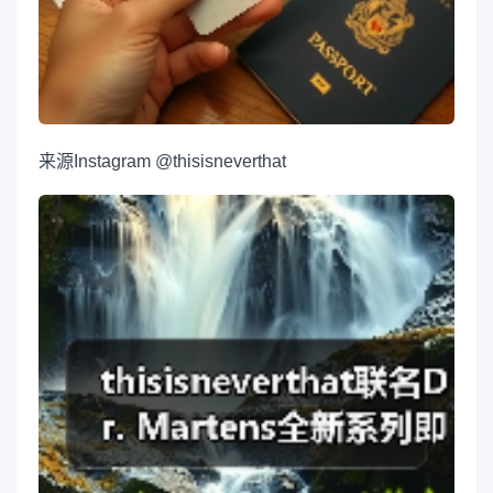
来源
Instagram @thisisneverthat