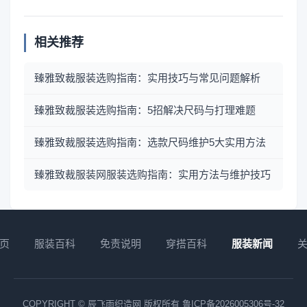
相关推荐
臻雅致裁服装选购指南：实用技巧与常见问题解析
臻雅致裁服装选购指南：5招解决尺码与打理难题
臻雅致裁服装选购指南：选款尺码维护5大实用方法
臻雅致裁服装网服装选购指南：实用方法与维护技巧
页
服装百科
免责说明
穿搭百科
服装新闻
COPYRIGHT © 辰飞雨织造网 版权所有
鲁ICP备2026005306号-32