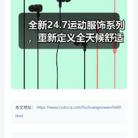
本文地址：
https://www.csdzcnj.com/fuzhuangxinwen/6400.
html