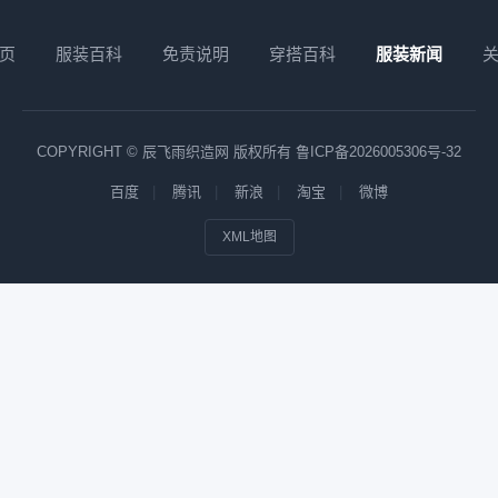
页
服装百科
免责说明
穿搭百科
服装新闻
COPYRIGHT © 辰飞雨织造网 版权所有
鲁ICP备2026005306号-32
百度
腾讯
新浪
淘宝
微博
XML地图