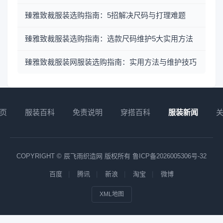
臻雅致裁服装选购指南：5招解决尺码与打理难题
臻雅致裁服装选购指南：选款尺码维护5大实用方法
臻雅致裁服装网服装选购指南：实用方法与维护技巧
页
服装百科
免责说明
穿搭百科
服装新闻
COPYRIGHT © 辰飞雨织造网 版权所有
鲁ICP备2026005306号-32
百度
腾讯
新浪
淘宝
微博
XML地图